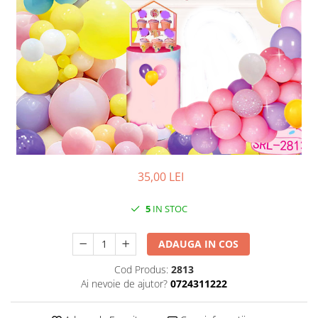
Iarba Artificiala
35,00 LEI
5
IN STOC
ADAUGA IN COS
Cod Produs:
2813
Ai nevoie de ajutor?
0724311222