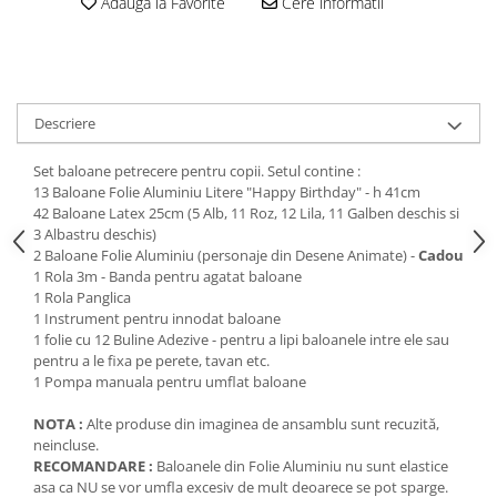
Adauga la Favorite
Cere informatii
Descriere
Set baloane petrecere pentru copii. Setul contine :
13 Baloane Folie Aluminiu Litere "Happy Birthday" - h 41cm
42 Baloane Latex 25cm (5 Alb, 11 Roz, 12 Lila, 11 Galben deschis si
3 Albastru deschis)
2 Baloane Folie Aluminiu (personaje din Desene Animate) -
Cadou
1 Rola 3m - Banda pentru agatat baloane
1 Rola Panglica
1 Instrument pentru innodat baloane
1 folie cu 12 Buline Adezive - pentru a lipi baloanele intre ele sau
pentru a le fixa pe perete, tavan etc.
1 Pompa manuala pentru umflat baloane
NOTA :
Alte produse din imaginea de ansamblu sunt recuzită,
neincluse.
RECOMANDARE :
Baloanele din Folie Aluminiu nu sunt elastice
asa ca NU se vor umfla excesiv de mult deoarece se pot sparge.