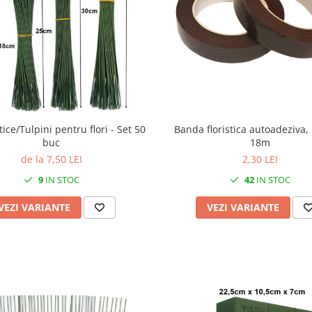
stice/Tulpini pentru flori - Set 50
Banda floristica autoadeziva,
buc
18m
de la 7,50 LEI
2,30 LEI
9
IN STOC
42
IN STOC
VEZI VARIANTE
VEZI VARIANTE