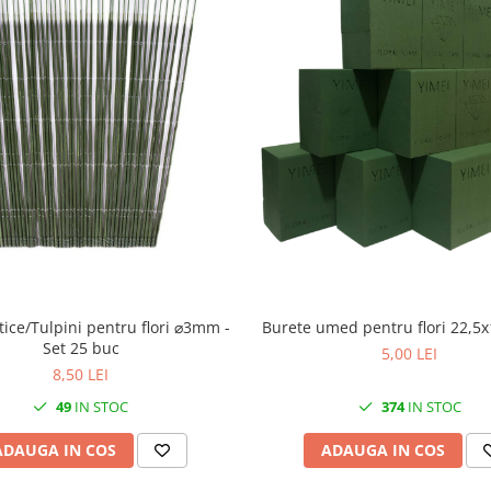
Burete umed pe
istice/Tulpini pentru flori ⌀3mm -
Set 25 buc
5,00 LEI
8,50 LEI
374
IN STOC
49
IN STOC
ADAUGA IN COS
ADAUGA IN COS