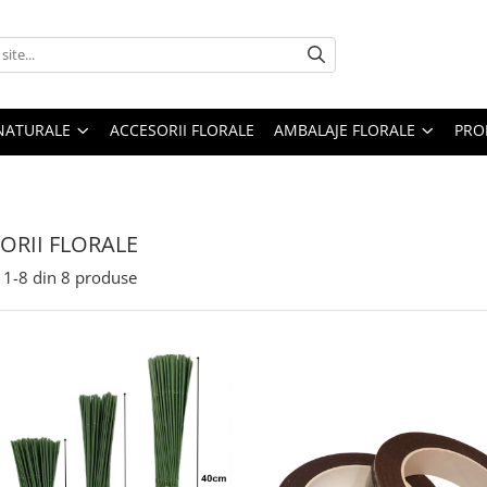
 NATURALE
ACCESORII FLORALE
AMBALAJE FLORALE
PRO
ORII FLORALE
1-
8
din
8
produse