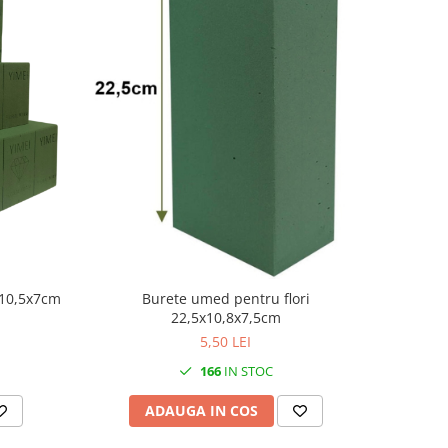
ntru flori 22,5x10,5x7cm
Burete umed pentru flori
22,5x10,8x7,5cm
5,50 LEI
166
IN STOC
ADAUGA IN COS