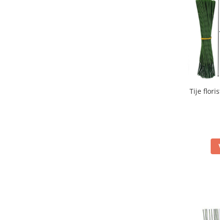
Iarba Artificiala
Tije flori