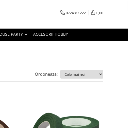
0724311222
0,00
DUSE PARTY
ACCESORII HOBBY
Ordoneaza: