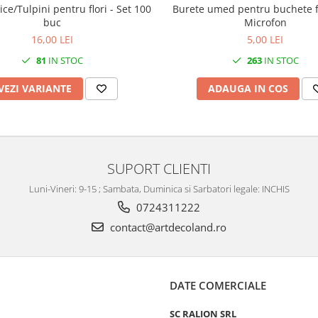
stice/Tulpini pentru flori - Set 100
Burete umed pentru buchete fl
buc
Microfon
16,00 LEI
5,00 LEI
81
IN STOC
263
IN STOC
VEZI VARIANTE
ADAUGA IN COS
SUPORT CLIENTI
Luni-Vineri: 9-15 ; Sambata, Duminica si Sarbatori legale: INCHIS
0724311222
contact@artdecoland.ro
DATE COMERCIALE
SC RALION SRL