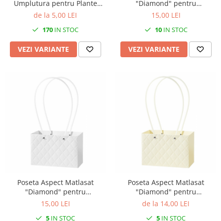
Umplutura pentru Plante
"Diamond" pentru
Artificiale
aranjamente florale, Red - Set
de la 5,00 LEI
15,00 LEI
5 buc
170
IN STOC
10
IN STOC
VEZI VARIANTE
VEZI VARIANTE
Poseta Aspect Matlasat
Poseta Aspect Matlasat
"Diamond" pentru
"Diamond" pentru
aranjamente florale, White -
aranjamente florale, Ivoire -
15,00 LEI
de la 14,00 LEI
Set 5 buc
Set 5 buc
5
IN STOC
5
IN STOC