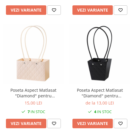
VEZI VARIANTE
VEZI VARIANTE
Poseta Aspect Matlasat
Poseta Aspect Matlasat
"Diamond" pentru
"Diamond" pentru
aranjamente florale, Light
aranjamente florale, Black -
15,00 LEI
de la 13,00 LEI
Pink - Set 5 buc
Set 5 buc
7
IN STOC
4
IN STOC
VEZI VARIANTE
VEZI VARIANTE