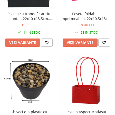
Poseta cu trandafir auriu
Poseta foldabila,
stantat, 22x10 x13,5cm,
Impermeabila, 22x10,5x13cm,
pentru flori - Set 5 buc
pentru aranjamente florale -
19,50 LEI
18,00 LEI
Set 5 buc
11
IN STOC
21
IN STOC
VEZI VARIANTE
VEZI VARIANTE
Ghiveci din plastic cu
Poseta Aspect Matlasat