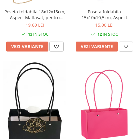
Poseta foldabila
Poseta foldabila 18x12x15cm,
15x10x10,5cm, Aspect
Aspect Matlasat, pentru
Matlasat, pentru aranjamente
aranjamente florale - Set 4
15,00 LEI
19,60 LEI
florale - Set 5 buc
buc
12
IN STOC
13
IN STOC
VEZI VARIANTE
VEZI VARIANTE