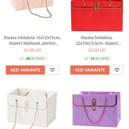
Iarba Artificiala
Poseta foldabila 16x12x15cm,
Poseta foldabila,
Aspect Matlasat, pentru
22x10x13,5cm, Aspect
aranjamente florale - Set 5
Matlasat, pentru aranjamente
25,00 LEI
22,00 LEI
buc
florale - Set 5 buc
20
IN STOC
12
IN STOC
VEZI VARIANTE
VEZI VARIANTE