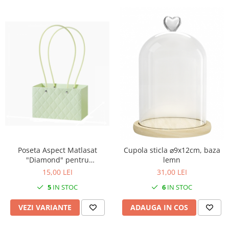
Poseta Aspect Matlasat
Cupola sticla ⌀9x12cm, baza
"Diamond" pentru
lemn
aranjamente florale, Light
15,00 LEI
31,00 LEI
Green - Set 5 buc
5
IN STOC
6
IN STOC
VEZI VARIANTE
ADAUGA IN COS