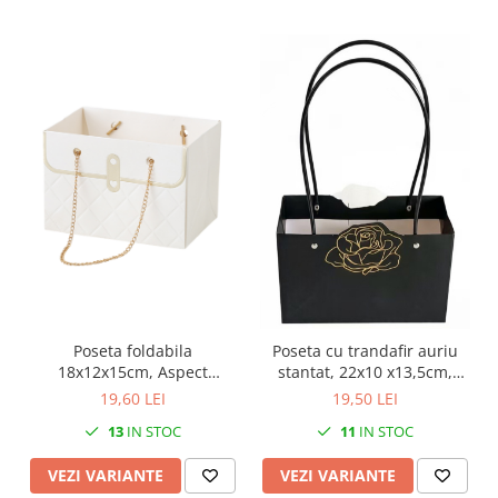
Poseta foldabila
Poseta cu trandafir auriu
18x12x15cm, Aspect
stantat, 22x10 x13,5cm,
Matlasat, pentru
pentru flori - Set 5 buc
19,60 LEI
19,50 LEI
aranjamente florale - Set 4
13
IN STOC
11
IN STOC
buc
VEZI VARIANTE
VEZI VARIANTE