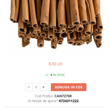
Iarba Artificiala
8,00 LEI
4
IN STOC
ADAUGA IN COS
Cod Produs:
CAN72708
Ai nevoie de ajutor?
0724311222