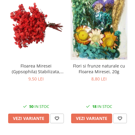
Floarea Miresei
Flori si frunze naturale cu
(Gypsophila) Stabilizata,
Floarea Miresei, 20g
L15cm - Buchet 15g
9,50 LEI
8,80 LEI
50
IN STOC
18
IN STOC
VEZI VARIANTE
VEZI VARIANTE