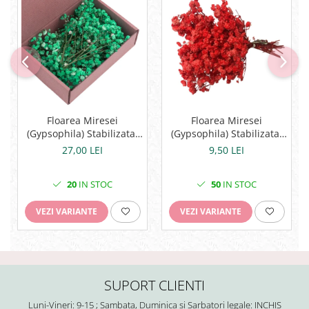
Floarea Miresei
Floarea Miresei
(Gypsophila) Stabilizata,
(Gypsophila) Stabilizata,
L15cm - Buchet 15g
L10cm - Buchet 100 fire
9,50 LEI
27,00 LEI
50
IN STOC
20
IN STOC
VEZI VARIANTE
VEZI VARIANTE
SUPORT CLIENTI
Luni-Vineri: 9-15 ; Sambata, Duminica si Sarbatori legale: INCHIS