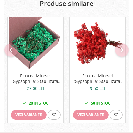
Produse similare
Floarea Miresei
Floarea Miresei
(Gypsophila) Stabilizata,
(Gypsophila) Stabilizata,
L15cm - Buchet 15g
L10cm - Buchet 100 fire
9,50 LEI
27,00 LEI
50
IN STOC
20
IN STOC
VEZI VARIANTE
VEZI VARIANTE