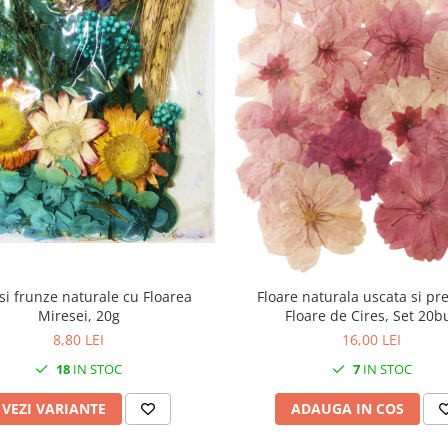
 si frunze naturale cu Floarea
Floare naturala uscata si pre
Miresei, 20g
Floare de Cires, Set 20b
8,80 LEI
16,00 LEI
18
IN STOC
7
IN STOC
VEZI VARIANTE
ADAUGA IN COS