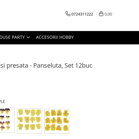
0724311222
0,00
DUSE PARTY
ACCESORII HOBBY
si presata - Panseluta, Set 12buc
PLE