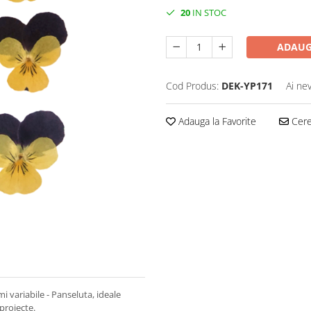
20
IN STOC
ADAUG
Cod Produs:
DEK-YP171
Ai ne
Adauga la Favorite
Cere 
mi variabile - Panseluta, ideale
 proiecte.