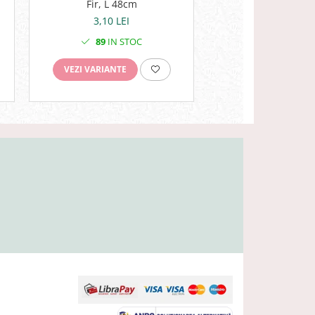
Fir, L 48cm
6cm - BURGU
3,10 LEI
2,80 LEI
89
IN STOC
44
IN ST
VEZI VARIANTE
VEZI VARIANTE