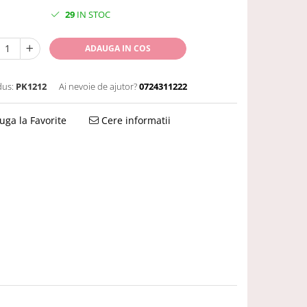
29
IN STOC
ADAUGA IN COS
us:
PK1212
Ai nevoie de ajutor?
0724311222
ga la Favorite
Cere informatii