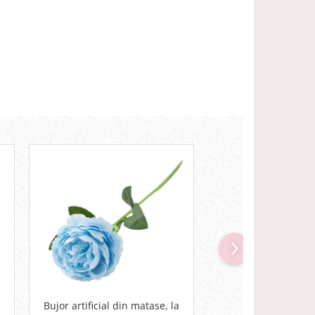
Bujor artificial din matase, la
Trandafir din catif