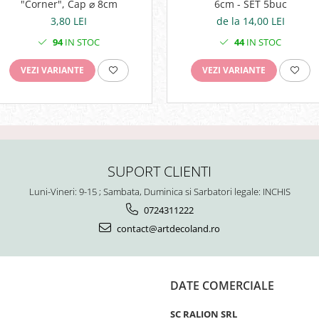
"Corner", Cap ⌀ 8cm
6cm - SET 5buc
3,80 LEI
de la 14,00 LEI
94
IN STOC
44
IN STOC
VEZI VARIANTE
VEZI VARIANTE
SUPORT CLIENTI
Luni-Vineri: 9-15 ; Sambata, Duminica si Sarbatori legale: INCHIS
0724311222
contact@artdecoland.ro
DATE COMERCIALE
SC RALION SRL