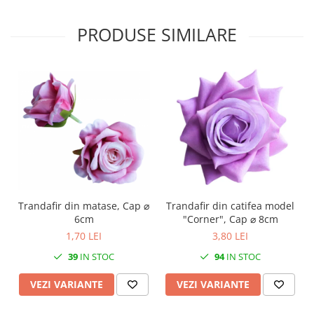
PRODUSE SIMILARE
Trandafir din matase, Cap ⌀
Trandafir din catifea model
6cm
"Corner", Cap ⌀ 8cm
1,70 LEI
3,80 LEI
39
IN STOC
94
IN STOC
VEZI VARIANTE
VEZI VARIANTE