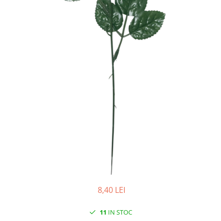
Iarba Artificiala
8,40 LEI
11
IN STOC