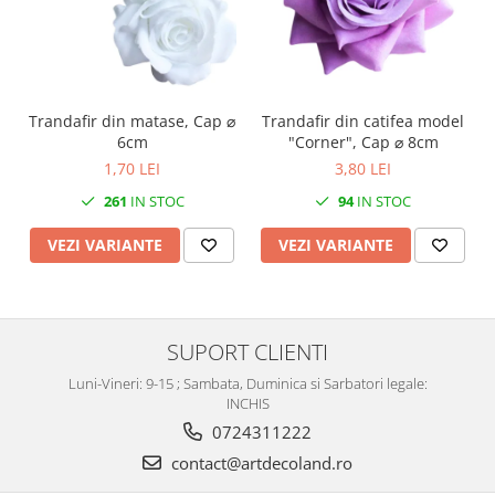
Trandafir din matase, Cap ⌀
Trandafir din catifea model
6cm
"Corner", Cap ⌀ 8cm
1,70 LEI
3,80 LEI
261
IN STOC
94
IN STOC
VEZI VARIANTE
VEZI VARIANTE
SUPORT CLIENTI
Luni-Vineri: 9-15 ; Sambata, Duminica si Sarbatori legale:
INCHIS
0724311222
contact@artdecoland.ro