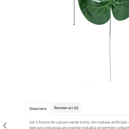
Iarba Artificiala
Review-uri
(0)
Descriere
Set 5 frunze de culoare verde inchis, din matase artificial
Nervura principala are insertie metalica ce permite curbar