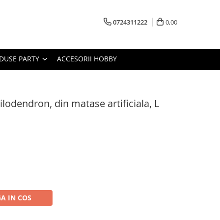
0724311222
0,00
DUSE PARTY
ACCESORII HOBBY
hilodendron, din matase artificiala, L
A IN COS