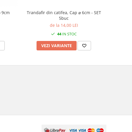
⌀ 9cm
Trandafir din catifea, Cap ⌀ 6cm - SET
Trandaf
5buc
de la 14,00 LEI
44
IN STOC
VEZI VARIANTE
V