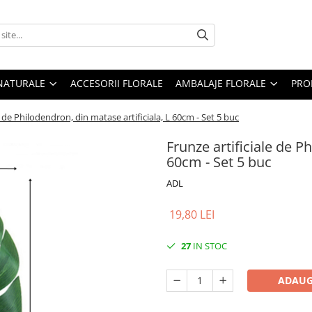
 NATURALE
ACCESORII FLORALE
AMBALAJE FLORALE
PRO
e de Philodendron, din matase artificiala, L 60cm - Set 5 buc
Frunze artificiale de P
60cm - Set 5 buc
ADL
19,80 LEI
27
IN STOC
ADAUG