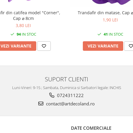
fir din catifea model "Corner",
Trandafir din matase, Cap 
Cap ⌀ 8cm
1,90 LEI
3,80 LEI
94
IN STOC
41
IN STOC
VEZI VARIANTE
VEZI VARIANTE
SUPORT CLIENTI
Luni-Vineri: 9-15 ; Sambata, Duminica si Sarbatori legale: INCHIS
0724311222
contact@artdecoland.ro
DATE COMERCIALE