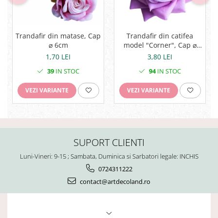
Trandafir din matase, Cap
Trandafir din catifea
⌀ 6cm
model "Corner", Cap ⌀
8cm
1,70 LEI
3,80 LEI
39
IN STOC
94
IN STOC
VEZI VARIANTE
VEZI VARIANTE
SUPORT CLIENTI
Luni-Vineri: 9-15 ; Sambata, Duminica si Sarbatori legale: INCHIS
0724311222
contact@artdecoland.ro