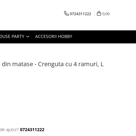
0724311222
0,00
DUSE PARTY
ACCESORII HOBBY
ale din matase - Crenguta cu 4 ramuri, L
 de ajutor?
0724311222