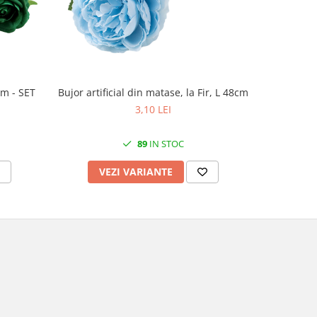
Bujor artificial din matase, la Fir, L 48cm
cm - SET
Trandaf
3,10 LEI
89
IN STOC
VEZI VARIANTE
V