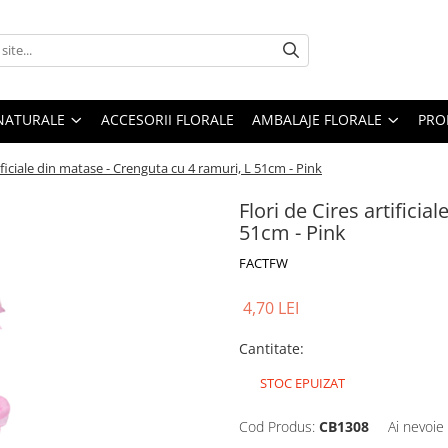
 NATURALE
ACCESORII FLORALE
AMBALAJE FLORALE
PRO
tificiale din matase - Crenguta cu 4 ramuri, L 51cm - Pink
Flori de Cires artifici
51cm - Pink
FACTFW
4,70 LEI
Cantitate
:
STOC EPUIZAT
Cod Produs:
CB1308
Ai nevoie