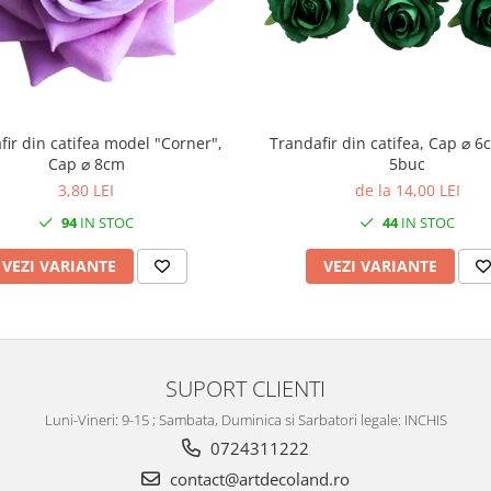
fir din catifea model "Corner",
Trandafir din catifea, Cap ⌀ 6
Cap ⌀ 8cm
5buc
3,80 LEI
de la 14,00 LEI
94
IN STOC
44
IN STOC
VEZI VARIANTE
VEZI VARIANTE
SUPORT CLIENTI
Luni-Vineri: 9-15 ; Sambata, Duminica si Sarbatori legale: INCHIS
0724311222
contact@artdecoland.ro